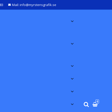
583
Mail: info@myrstensgrafik.se
0