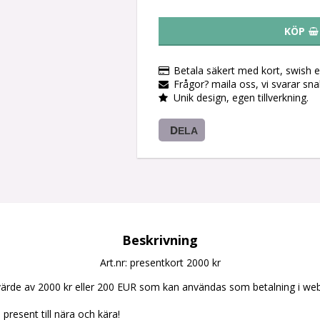
KÖP
Betala säkert med kort, swish el
Frågor? maila oss, vi svarar sn
Unik design, egen tillverkning.
DELA
Beskrivning
Art.nr: presentkort 2000 kr
t värde av 2000 kr eller 200 EUR som kan användas som betalning i we
 present till nära och kära!