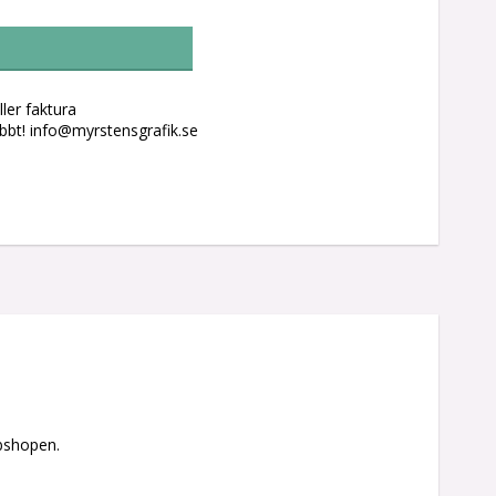
ler faktura
abbt! info@myrstensgrafik.se
bshopen.
