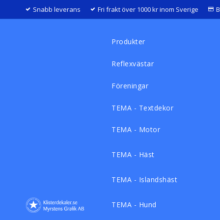
Snabb leverans
Fri frakt över 1000 kr inom Sverige
B
Produkter
Reflexvästar
Föreningar
TEMA - Textdekor
TEMA - Motor
TEMA - Häst
TEMA - Islandshäst
TEMA - Hund