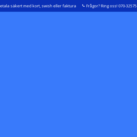
etala säkert med kort, swish eller faktura
Frågor? Ring oss! 070-3257