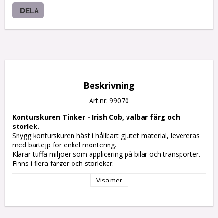
DELA
Beskrivning
Art.nr: 99070
Konturskuren Tinker - Irish Cob, valbar färg och 
storlek.
Snygg konturskuren häst i hållbart gjutet material, levereras 
med bärtejp för enkel montering.

Klarar tuffa miljöer som applicering på bilar och transporter.

Finns i flera färger och storlekar.

Önskar du en storlek som inte finns här, kontaktar du oss så 
Visa mer
tar vi fram storleken du önskar.

Här nedan väljer du om du vill ha dekalen höger eller 
vänsterställd, På bilden ser du den som Högerställd.
