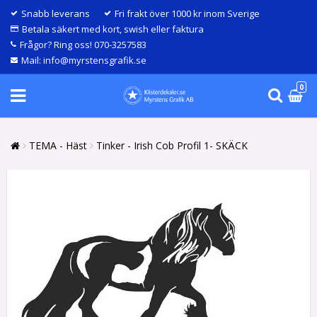
Snabb leverans
Fri frakt över 1000 kr inom Sverige
Betala säkert med kort, swish eller faktura
Frågor? Ring oss! 070-3257583
Mail: info@myrstensgrafik.se
0
TEMA - Häst
Tinker - Irish Cob Profil 1- SKÄCK