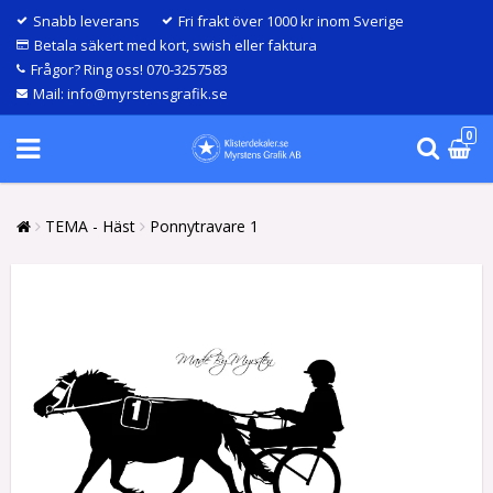
Snabb leverans
Fri frakt över 1000 kr inom Sverige
Betala säkert med kort, swish eller faktura
Frågor? Ring oss! 070-3257583
Mail: info@myrstensgrafik.se
0
TEMA - Häst
Ponnytravare 1