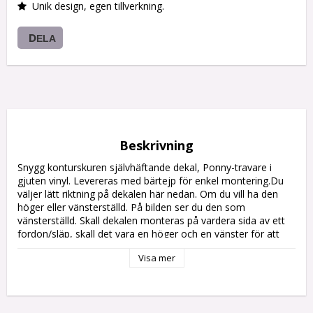
Unik design, egen tillverkning.
DELA
Beskrivning
Snygg konturskuren självhäftande dekal, Ponny-travare i 
gjuten vinyl. Levereras med bärtejp för enkel montering.Du 
väljer lätt riktning på dekalen här nedan. Om du vill ha den 
höger eller vänsterställd. På bilden ser du den som 
vänsterställd. Skall dekalen monteras på vardera sida av ett 
fordon/släp, skall det vara en höger och en vänster för att 
passa färdriktningen.

Visa mer
Klisterdekalen finns i flera storlekar och färger.
