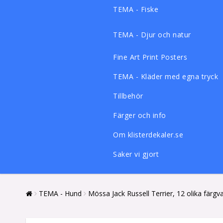
TEMA - Fiske
TEMA - Djur och natur
Fine Art Print Posters
TEMA - Kläder med egna tryck
Tillbehör
Färger och info
Om klisterdekaler.se
Saker vi gjort
TEMA - Hund
Mössa Jack Russell Terrier, 12 olika färgva