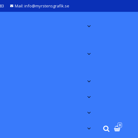
583
Mail: info@myrstensgrafik.se
0