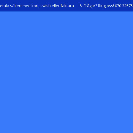
etala säkert med kort, swish eller faktura
Frågor? Ring oss! 070-3257