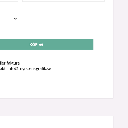
KÖP
ler faktura
abbt! info@myrstensgrafik.se