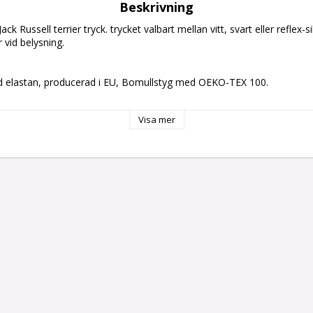
Beskrivning
 Russell terrier tryck. trycket valbart mellan vitt, svart eller reflex-si
 vid belysning.

elastan, producerad i EU, Bomullstyg med OEKO-TEX 100.

m

Visa mer
aler/Myrstens Grafik AB