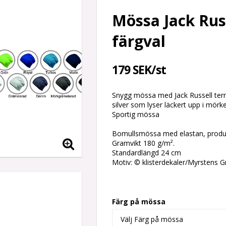
Mössa Jack Russ
färgval
179 SEK/st
Snygg mössa med Jack Russell terrier
silver som lyser läckert upp i mörke
Sportig mössa
Bomullsmössa med elastan, produ
Gramvikt 180 g/m².
Standardlängd 24 cm
Motiv: © klisterdekaler/Myrstens G
Färg på mössa