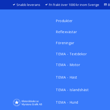
Snabb leverans
Fri frakt över 1000 kr inom Sverige
B
Produkter
Reflexvästar
Föreningar
TEMA - Textdekor
TEMA - Motor
TEMA - Häst
TEMA - Islandshäst
TEMA - Hund