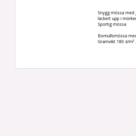
Snygg mössa med Jack
läckert upp i mörker
Sportig mössa

Bomullsmössa med 
Gramvikt 180 g/m².

Standardlängd 24 c
Motiv: © klisterdek