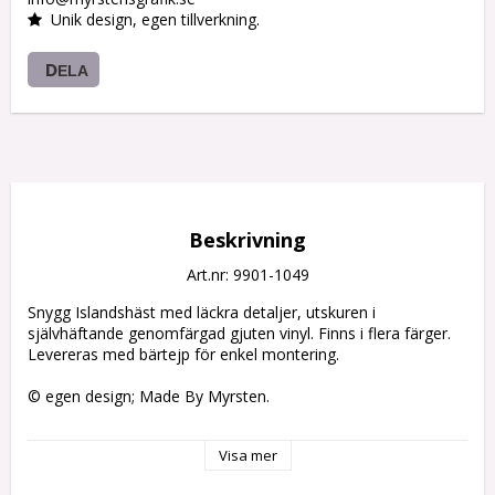
Unik design, egen tillverkning.
DELA
Beskrivning
Art.nr: 9901-1049
Snygg Islandshäst med läckra detaljer, utskuren i 
självhäftande genomfärgad gjuten vinyl. Finns i flera färger. 

Levereras med bärtejp för enkel montering. 

© egen design; Made By Myrsten.

Visa mer
Här nedan väljer du färg, storlek och alternativ som höger 