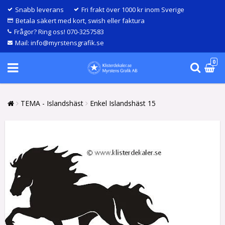
Snabb leverans
Fri frakt över 1000 kr inom Sverige
Betala säkert med kort, swish eller faktura
Frågor? Ring oss! 070-3257583
Mail: info@myrstensgrafik.se
0
TEMA - Islandshäst
Enkel Islandshäst 15