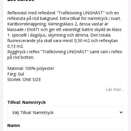
Reflexväst med reflextext "Trafikövning UNGHÄST" och en
reflexruta på röd bakgrund. Extra tillval för namntryck i svart.
Kardborreknäppning, Varningsklass 2, dessa västar är
klassade i EN471 och ger ett väsentligt bättre skydd än klass
1. speciellt i dagsljus, skymning och dimma. Den totala
fluorescerande yta skall vara minst 0,50 m2 och reflexytan
0,13 m2.
Ryggtryck i reflex "Trafikövning UNGHÄST" samt ram i reflex
på röd botten.
Material: 100% polyester
Färg: Gul
Storlek: ONE SIZE
Läs mer...
Tillval: Namntryck
Namn