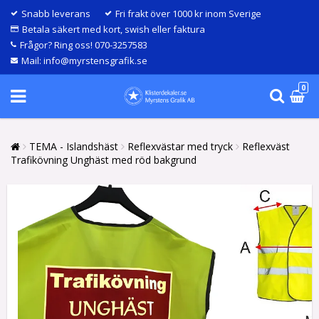
Snabb leverans
Fri frakt över 1000 kr inom Sverige
Betala säkert med kort, swish eller faktura
Frågor? Ring oss! 070-3257583
Mail: info@myrstensgrafik.se
0
TEMA - Islandshäst
Reflexvästar med tryck
Reflexväst
Trafikövning Unghäst med röd bakgrund