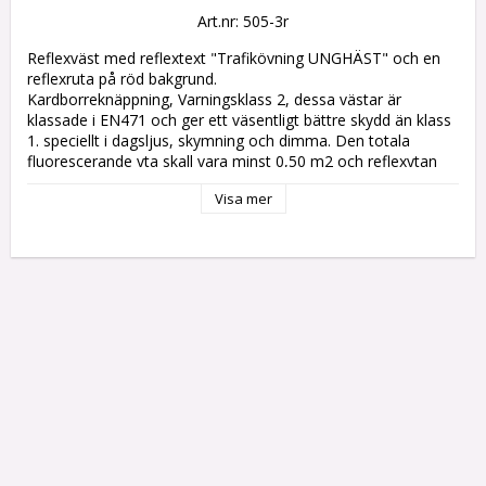
Art.nr: 505-3r
Reflexväst med reflextext "Trafikövning UNGHÄST" och en 
reflexruta på röd bakgrund.

Kardborreknäppning, Varningsklass 2, dessa västar är 
klassade i EN471 och ger ett väsentligt bättre skydd än klass 
1. speciellt i dagsljus, skymning och dimma. Den totala 
fluorescerande yta skall vara minst 0,50 m2 och reflexytan 
0,13 m2.

Visa mer
Ryggtryck i reflex "Trafikövning UNGHÄST" samt ram i reflex 
på röd botten. 

Material: 100% polyester

Färg: Gul

Storlek: ONE SIZE
